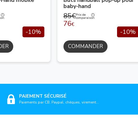
i-Hand mobile
Buts handball pop-up pour
baby-hand
85€
Prix de
son
comparaison
76
€
-10%
-10%
DER
COMMANDER
PAIEMENT SÉCURISÉ
Paiements par CB, Paypal, chèques, virement...