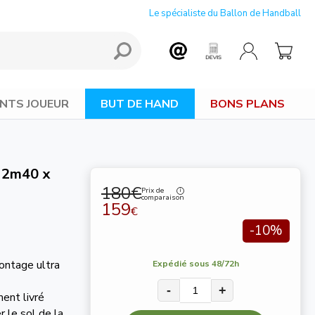
Le spécialiste du Ballon de Handball
NTS JOUEUR
BUT DE HAND
BONS PLANS
e 2m40 x
180€
Prix de
comparaison
159
€
-10%
ontage ultra
Expédié sous 48/72h
-
+
ent livré
 le sol de la