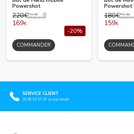
But de Hand mobile
But de Min
Powershot
Powershot
220€
180€
Prix de
Prix de
comparaison
comparai
169
159
€
€
-20%
COMMANDER
COMMAN
SERVICE CLIENT
02 85 52 37 37 ou par email