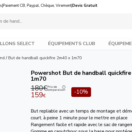
us
|
Paiement CB, Paypal, Chèque, Virement
|
Devis Gratuit
LLONS SELECT
ÉQUIPEMENTS CLUB
ÉQUIPEME
and
/
But de handball quickfire 2m40 x 1m70
Powershot But de handball quickfir
1m70
180€
Prix de
comparaison
-10%
159
€
But repliable avec un temps de montage et dém
court, à peine 1 minute pour le mettre en place
Rangement facile et rapide avec le sac de rangem
Gomme en caoutchouc sous la base pour protéger