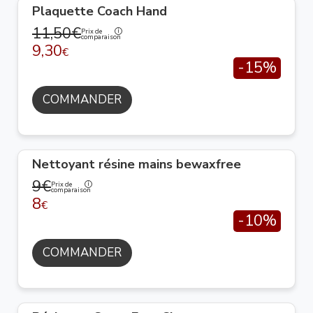
Plaquette Coach Hand
11,50€
Prix de
comparaison
9,30
€
-15%
COMMANDER
Nettoyant résine mains bewaxfree
9€
Prix de
comparaison
8
€
-10%
COMMANDER