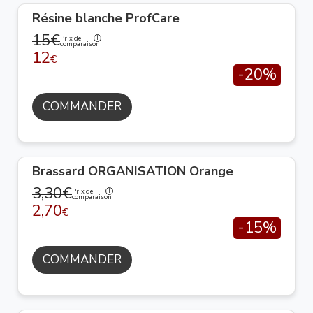
Résine blanche ProfCare
15€
Prix de
comparaison
12
€
-20%
COMMANDER
Brassard ORGANISATION Orange
3,30€
Prix de
comparaison
2,70
€
-15%
COMMANDER