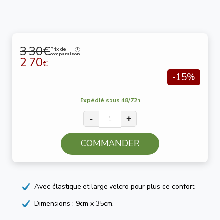
3,30€
Prix de
comparaison
2,70
€
-15%
Expédié sous 48/72h
-
+
COMMANDER
Avec élastique et large velcro pour plus de confort.
Dimensions : 9cm x 35cm.