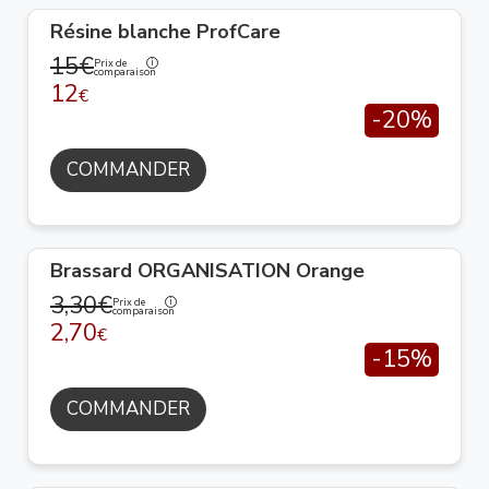
Résine blanche ProfCare
15€
Prix de
comparaison
12
€
-20%
COMMANDER
Brassard ORGANISATION Orange
3,30€
Prix de
comparaison
2,70
€
-15%
COMMANDER