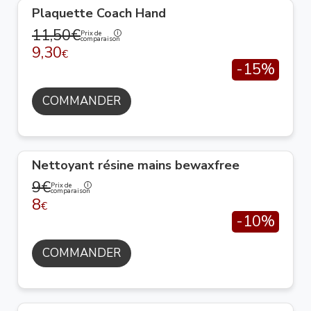
Plaquette Coach Hand
11,50€
Prix de
comparaison
9,30
€
-15%
COMMANDER
Nettoyant résine mains bewaxfree
9€
Prix de
comparaison
8
€
-10%
COMMANDER