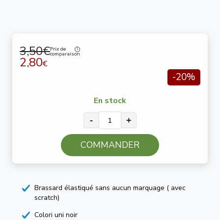
3,50€
Prix de
comparaison
2,80
€
-20%
En stock
-
+
COMMANDER
Brassard élastiqué sans aucun marquage ( avec
scratch)
Colori uni noir