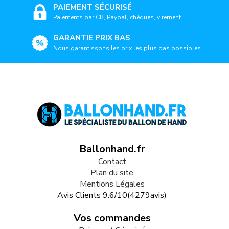
PAIEMENT SÉCURISÉ
Paiements par CB, Paypal, chèques, virement...
GARANTIE PRIX BAS
Nous garantissons les prix les plus bas possibles
Ballonhand.fr
Contact
Plan du site
Mentions Légales
Avis Clients
9.6
/
10
(
4279
avis)
Vos commandes