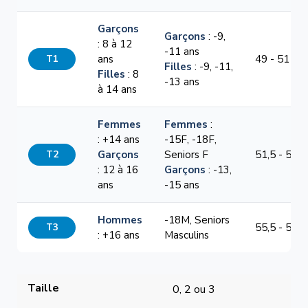
Garçons
Garçons
: -9,
: 8 à 12
-11 ans
T1
ans
49 - 51 cm
Filles
: -9, -11,
Filles
: 8
-13 ans
à 14 ans
Femmes
Femmes
:
: +14 ans
-15F, -18F,
T2
Garçons
Seniors F
51,5 - 54,5
: 12 à 16
Garçons
: -13,
ans
-15 ans
Hommes
-18M, Seniors
T3
55,5 - 58,5
: +16 ans
Masculins
Taille
0, 2 ou 3