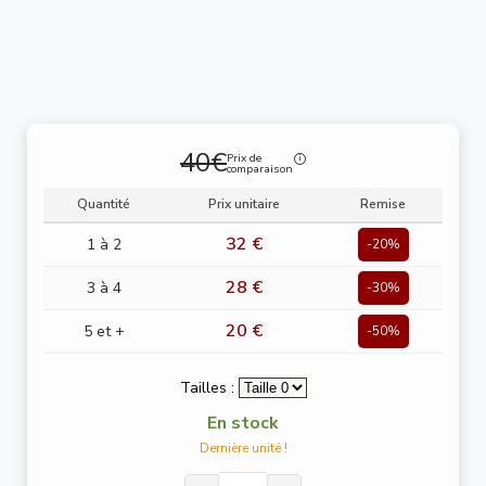
40€
Prix de
comparaison
Quantité
Prix unitaire
Remise
32 €
1 à 2
-20%
28 €
3 à 4
-30%
20 €
5 et +
-50%
Tailles :
En stock
Dernière unité !