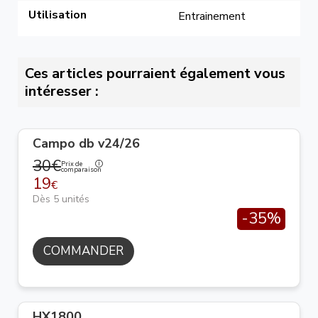
Utilisation
Entrainement
Ces articles pourraient également vous
intéresser :
Campo db v24/26
30€
Prix de
comparaison
19
€
Dès 5 unités
-35%
COMMANDER
HX1800