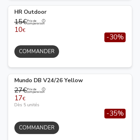
HR Outdoor
15€
Prix de
comparaison
10
€
-30%
COMMANDER
Mundo DB V24/26 Yellow
27€
Prix de
comparaison
17
€
Dès 5 unités
-35%
COMMANDER