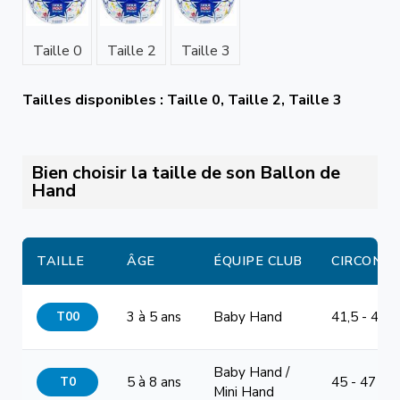
Taille 0
Taille 2
Taille 3
Tailles disponibles : Taille 0, Taille 2, Taille 3
Bien choisir la taille de son Ballon de
Hand
TAILLE
ÂGE
ÉQUIPE CLUB
CIRCONF
T00
3 à 5 ans
Baby Hand
41,5 - 44 
Baby Hand /
T0
5 à 8 ans
45 - 47 cm
Mini Hand