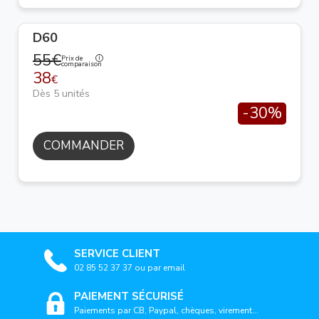
D60
55€
Prix de
comparaison
38
€
Dès 5 unités
-30%
COMMANDER
SERVICE CLIENT
02 85 52 37 37 ou par email
PAIEMENT SÉCURISÉ
Paiements par CB, Paypal, chèques, virement...