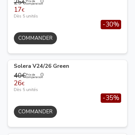
25€
Prix de
comparaison
17
€
Dès 5 unités
-30%
COMMANDER
Solera V24/26 Green
40€
Prix de
comparaison
26
€
Dès 5 unités
-35%
COMMANDER