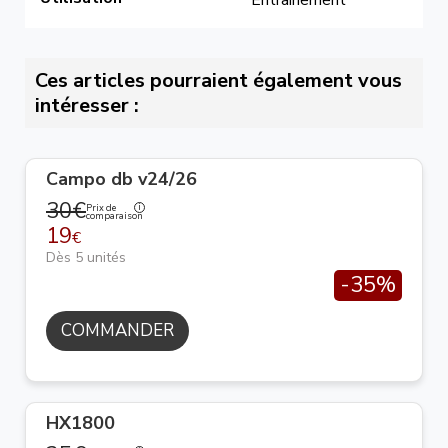
Entrainement
Ces articles pourraient également vous
intéresser :
Campo db v24/26
30€
Prix de
comparaison
19
€
Dès 5 unités
-35%
COMMANDER
HX1800