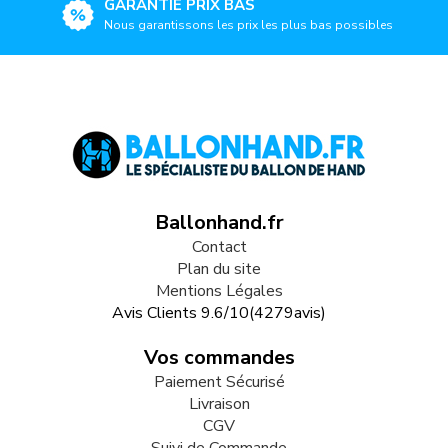
GARANTIE PRIX BAS
Nous garantissons les prix les plus bas possibles
Ballonhand.fr
Contact
Plan du site
Mentions Légales
Avis Clients
9.6
/
10
(
4279
avis)
Vos commandes
Paiement Sécurisé
Livraison
CGV