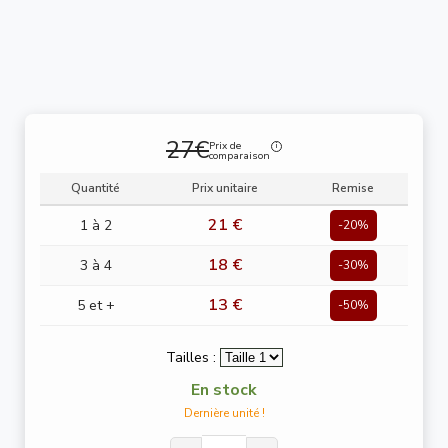
27€
Prix de
comparaison
Quantité
Prix unitaire
Remise
21 €
1 à 2
-20%
18 €
3 à 4
-30%
13 €
5 et +
-50%
Tailles :
En stock
Dernière unité !