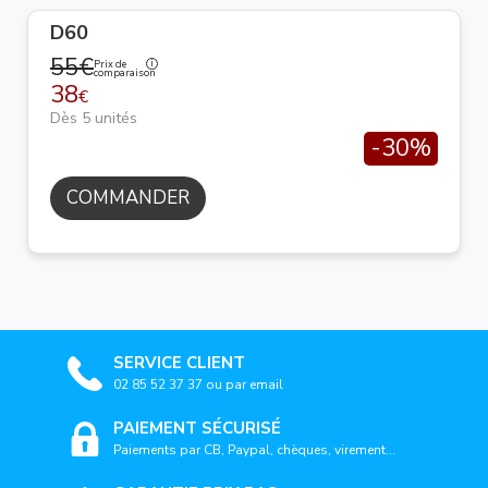
D60
55€
Prix de
comparaison
38
€
Dès 5 unités
-30%
COMMANDER
SERVICE CLIENT
02 85 52 37 37 ou par email
PAIEMENT SÉCURISÉ
Paiements par CB, Paypal, chèques, virement...