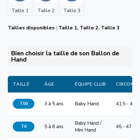
Taille 1
Taille 2
Taille 3
Tailles disponibles : Taille 1, Taille 2, Taille 3
Bien choisir la taille de son Ballon de
Hand
TAILLE
ÂGE
ÉQUIPE CLUB
CIRCONF
T00
3 à 5 ans
Baby Hand
41,5 - 44 
Baby Hand /
T0
5 à 8 ans
45 - 47 cm
Mini Hand