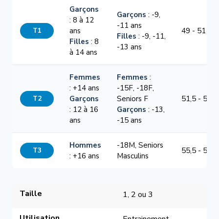
Garçons
Garçons
: -9,
: 8 à 12
-11 ans
T1
ans
49 - 51 cm
Filles
: -9, -11,
Filles
: 8
-13 ans
à 14 ans
Femmes
Femmes
:
: +14 ans
-15F, -18F,
T2
Garçons
Seniors F
51,5 - 54,5
: 12 à 16
Garçons
: -13,
ans
-15 ans
Hommes
-18M, Seniors
T3
55,5 - 58,5
: +16 ans
Masculins
Taille
1, 2 ou 3
Utilisation