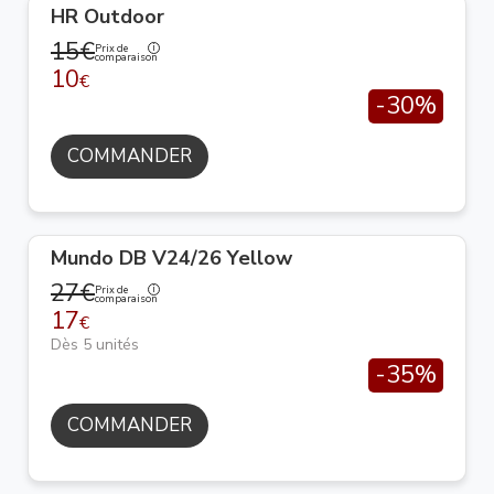
HR Outdoor
15€
Prix de
comparaison
10
€
-30%
COMMANDER
Mundo DB V24/26 Yellow
27€
Prix de
comparaison
17
€
Dès 5 unités
-35%
COMMANDER