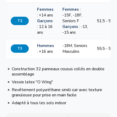
Femmes
Femmes
:
: +14 ans
-15F, -18F,
T2
Garçons
Seniors F
51,5 - 54,5
: 12 à 16
Garçons
: -13,
ans
-15 ans
Hommes
-18M, Seniors
T3
55,5 - 58,5
: +16 ans
Masculins
Construction 32 panneaux cousus collés en double
assemblage
Vessie latex "O Wing"
Revêtement polyuréthane simili cuir avec texture
granuleuse pour prise en main facile
Adapté à tous les sols indoor