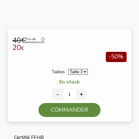
40€
Prix de
comparaison
20
€
-50%
Tailles :
En stock
-
+
COMMANDER
Certifié FFHB