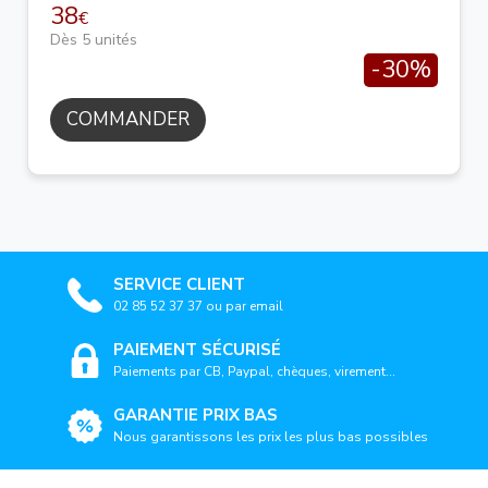
38
€
Dès 5 unités
-30%
COMMANDER
SERVICE CLIENT
02 85 52 37 37 ou par email
PAIEMENT SÉCURISÉ
Paiements par CB, Paypal, chèques, virement...
GARANTIE PRIX BAS
Nous garantissons les prix les plus bas possibles