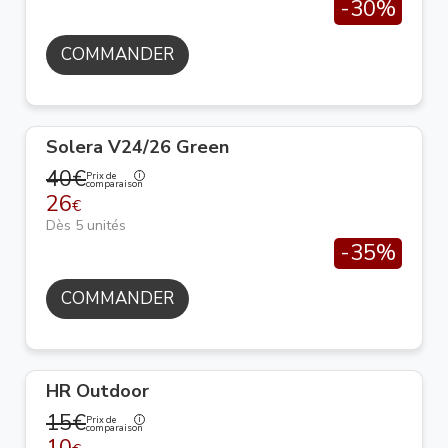
-30%
COMMANDER
Solera V24/26 Green
40€
Prix de
comparaison
26
€
Dès 5 unités
-35%
COMMANDER
HR Outdoor
15€
Prix de
comparaison