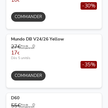
10
€
-30%
COMMANDER
Mundo DB V24/26 Yellow
27€
Prix de
comparaison
17
€
Dès 5 unités
-35%
COMMANDER
D60
55€
Prix de
comparaison