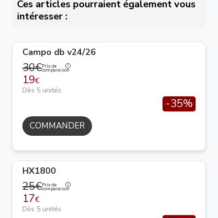
Ces articles pourraient également vous
intéresser :
Campo db v24/26
30€
Prix de
comparaison
19
€
Dès 5 unités
-35%
COMMANDER
HX1800
25€
Prix de
comparaison
17
€
Dès 5 unités