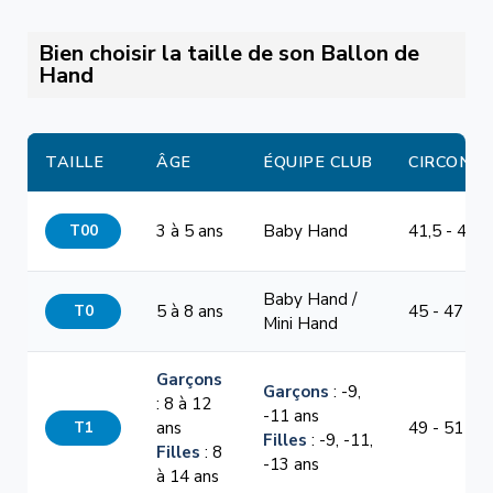
Bien choisir la taille de son Ballon de
Hand
TAILLE
ÂGE
ÉQUIPE CLUB
CIRCONF
T00
3 à 5 ans
Baby Hand
41,5 - 44 
Baby Hand /
T0
5 à 8 ans
45 - 47 cm
Mini Hand
Garçons
Garçons
: -9,
: 8 à 12
-11 ans
T1
ans
49 - 51 cm
Filles
: -9, -11,
Filles
: 8
-13 ans
à 14 ans