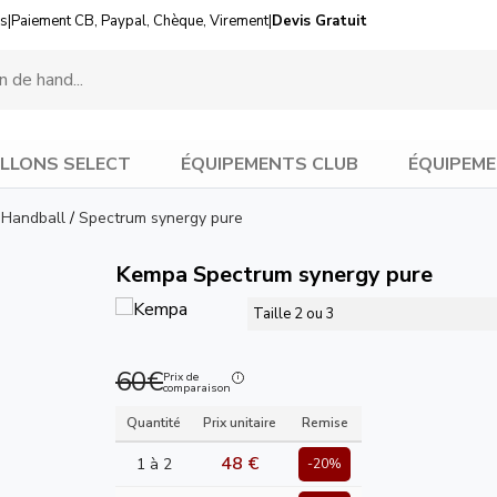
us
|
Paiement CB, Paypal, Chèque, Virement
|
Devis Gratuit
LLONS SELECT
ÉQUIPEMENTS CLUB
ÉQUIPEME
 Handball
/
Spectrum synergy pure
Kempa Spectrum synergy pure
Taille 2 ou 3
60€
Prix de
comparaison
Quantité
Prix unitaire
Remise
48 €
1 à 2
-20%