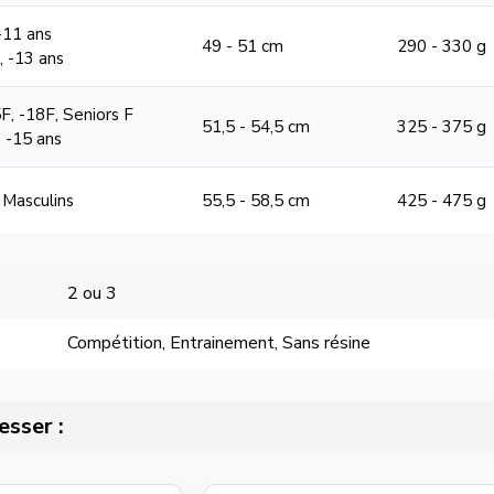
 -11 ans
49 - 51 cm
290 - 330 g
1, -13 ans
F, -18F, Seniors F
51,5 - 54,5 cm
325 - 375 g
, -15 ans
 Masculins
55,5 - 58,5 cm
425 - 475 g
2 ou 3
Compétition, Entrainement, Sans résine
esser :