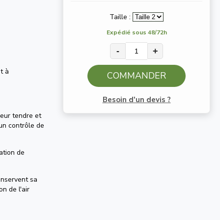
Taille :
Expédié sous 48/72h
-
+
t à
COMMANDER
Besoin d'un devis ?
eur tendre et
un contrôle de
ation de
onservent sa
n de l'air