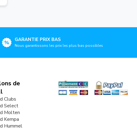
GARANTIE PRIX BAS
Nous garantissons les prix les plus bas possibles
lons de
l
d Clubs
d Select
nd Molten
nd Kempa
nd Hummel