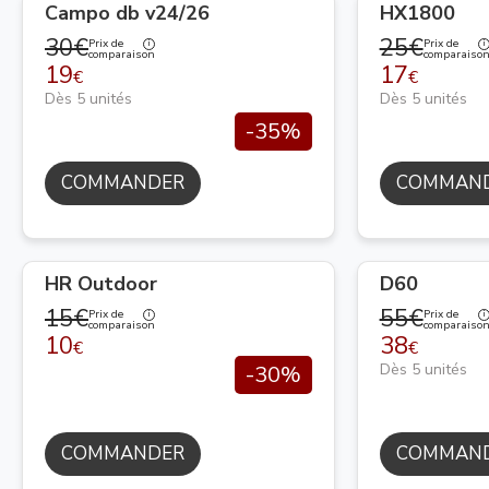
Campo db v24/26
HX1800
30€
25€
Prix de
Prix de
comparaison
comparaiso
19
17
€
€
Dès 5 unités
Dès 5 unités
-35%
COMMANDER
COMMAN
HR Outdoor
D60
15€
55€
Prix de
Prix de
comparaison
comparaiso
10
38
€
€
Dès 5 unités
-30%
COMMANDER
COMMAN