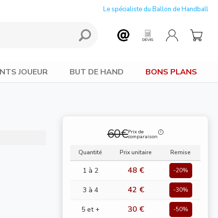
Le spécialiste du Ballon de Handball
NTS JOUEUR
BUT DE HAND
BONS PLANS
60€
Prix de
comparaison
Quantité
Prix unitaire
Remise
48 €
1 à 2
-20%
42 €
3 à 4
-30%
30 €
5 et +
-50%