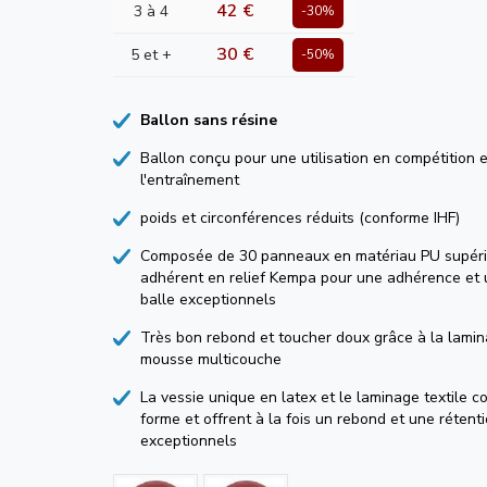
42 €
3 à 4
-30%
30 €
5 et +
-50%
Ballon sans résine
Ballon conçu pour une utilisation en compétition e
l'entraînement
poids et circonférences réduits (conforme IHF)
Composée de 30 panneaux en matériau PU supéri
adhérent en relief Kempa pour une adhérence et 
balle exceptionnels
Très bon rebond et toucher doux grâce à la lamin
mousse multicouche
La vessie unique en latex et le laminage textile c
forme et offrent à la fois un rebond et une rétentio
exceptionnels