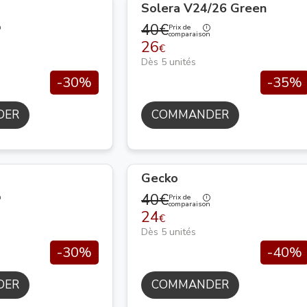
Solera V24/26 Green
40€
Prix de
n
comparaison
26
€
Dès 5 unités
-30%
-35%
DER
COMMANDER
Gecko
40€
Prix de
n
comparaison
24
€
Dès 5 unités
-30%
-40%
DER
COMMANDER