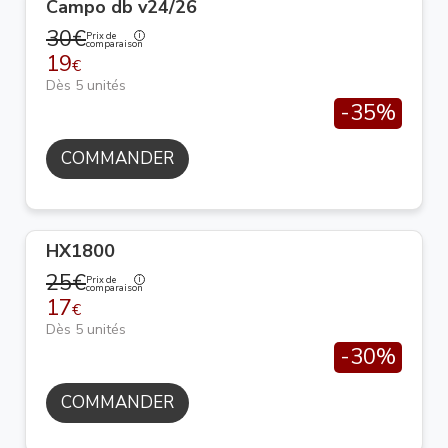
Campo db v24/26
30€
Prix de
comparaison
19
€
Dès 5 unités
-35%
COMMANDER
HX1800
25€
Prix de
comparaison
17
€
Dès 5 unités
-30%
COMMANDER