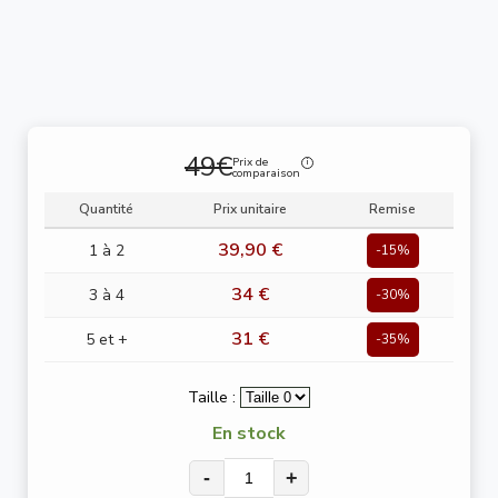
49€
Prix de
comparaison
Quantité
Prix unitaire
Remise
39,90 €
1 à 2
-15%
34 €
3 à 4
-30%
31 €
5 et +
-35%
Taille :
En stock
-
+