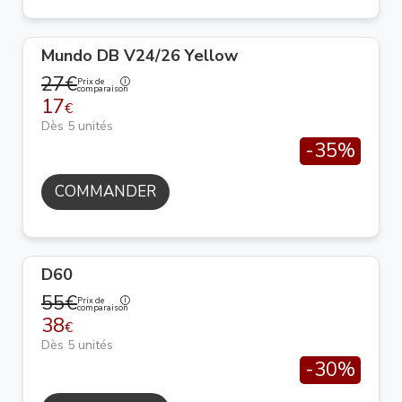
Mundo DB V24/26 Yellow
27€
Prix de
comparaison
17
€
Dès 5 unités
-35%
COMMANDER
D60
55€
Prix de
comparaison
38
€
Dès 5 unités
-30%