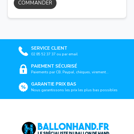
COMMANDER
SERVICE CLIENT
02 85 52 37 37 ou par email
PAIEMENT SÉCURISÉ
Paiements par CB, Paypal, chèques, virement...
GARANTIE PRIX BAS
Nous garantissons les prix les plus bas possibles