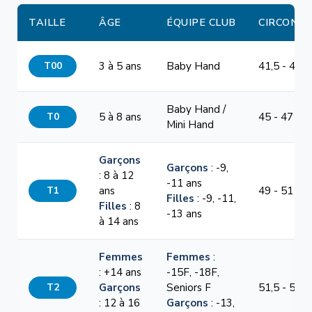
TAILLE
ÂGE
ÉQUIPE CLUB
CIRCONF
T00
3 à 5 ans
Baby Hand
41,5 - 44 
Baby Hand /
T0
5 à 8 ans
45 - 47 cm
Mini Hand
Garçons
Garçons
: -9,
: 8 à 12
-11 ans
T1
ans
49 - 51 cm
Filles
: -9, -11,
Filles
: 8
-13 ans
à 14 ans
Femmes
Femmes
:
: +14 ans
-15F, -18F,
T2
Garçons
Seniors F
51,5 - 54,5
: 12 à 16
Garçons
: -13,