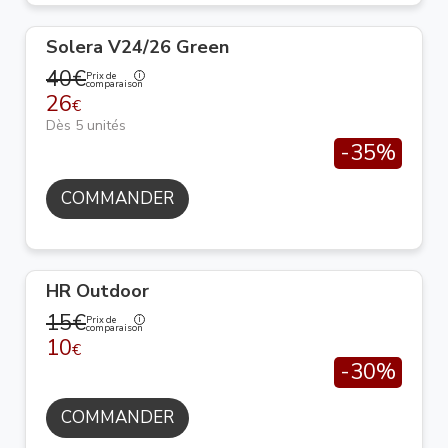
Solera V24/26 Green
40€
Prix de
comparaison
26
€
Dès 5 unités
-35%
COMMANDER
HR Outdoor
15€
Prix de
comparaison
10
€
-30%
COMMANDER