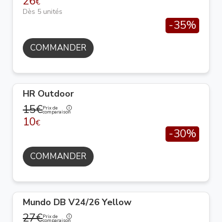
26
€
Dès 5 unités
-35%
COMMANDER
HR Outdoor
15€
Prix de
comparaison
10
€
-30%
COMMANDER
Mundo DB V24/26 Yellow
27€
Prix de
comparaison