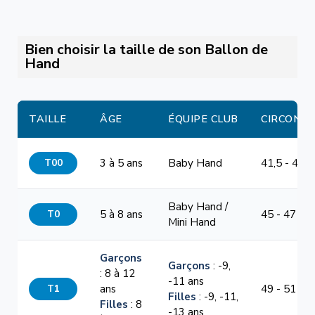
Bien choisir la taille de son Ballon de
Hand
TAILLE
ÂGE
ÉQUIPE CLUB
CIRCONF
T00
3 à 5 ans
Baby Hand
41,5 - 44 
Baby Hand /
T0
5 à 8 ans
45 - 47 cm
Mini Hand
Garçons
Garçons
: -9,
: 8 à 12
-11 ans
T1
ans
49 - 51 cm
Filles
: -9, -11,
Filles
: 8
-13 ans