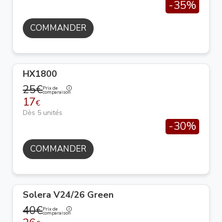
-35%
COMMANDER
HX1800
25€
Prix de
comparaison
17
€
Dès 5 unités
-30%
COMMANDER
Solera V24/26 Green
40€
Prix de
comparaison