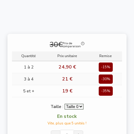
30€
Prix de
comparaison
Quantité
Prix unitaire
Remise
24,90 €
1 à 2
-15%
21 €
3 à 4
-30%
19 €
5 et +
-35%
Taille :
En stock
Vite, plus que 5 unités !