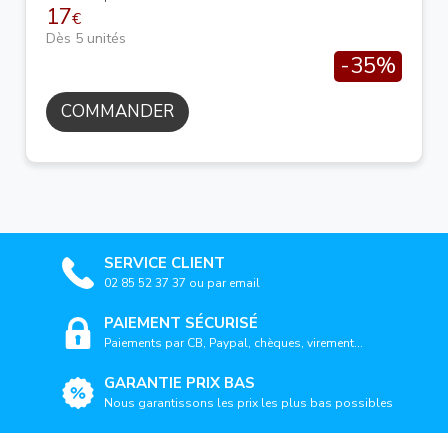
17
€
Dès 5 unités
-35%
COMMANDER
SERVICE CLIENT
02 85 52 37 37 ou par email
PAIEMENT SÉCURISÉ
Paiements par CB, Paypal, chèques, virement...
GARANTIE PRIX BAS
Nous garantissons les prix les plus bas possibles