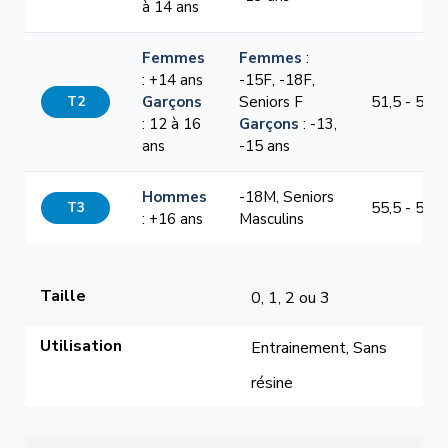
à 14 ans
Femmes
Femmes
:
: +14 ans
-15F, -18F,
T2
Garçons
Seniors F
51,5 - 54,5
: 12 à 16
Garçons
: -13,
ans
-15 ans
Hommes
-18M, Seniors
T3
55,5 - 58,5
: +16 ans
Masculins
Taille
0, 1, 2 ou 3
Utilisation
Entrainement, Sans 
résine