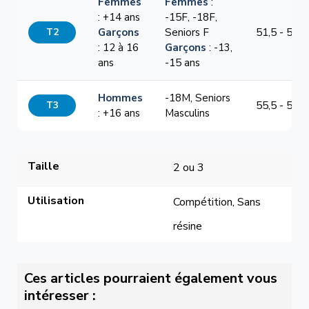
Femmes
Femmes
:
: +14 ans
-15F, -18F,
T2
Garçons
Seniors F
51,5 - 54,5
: 12 à 16
Garçons
: -13,
ans
-15 ans
Hommes
-18M, Seniors
T3
55,5 - 58,5
: +16 ans
Masculins
Taille
2 ou 3
Utilisation
Compétition, Sans 
résine
Ces articles pourraient également vous
intéresser :