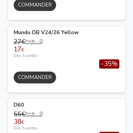
COMMANDER
Mundo DB V24/26 Yellow
27€
Prix de
comparaison
17
€
Dès 5 unités
-35%
COMMANDER
D60
55€
Prix de
comparaison
38
€
Dès 5 unités