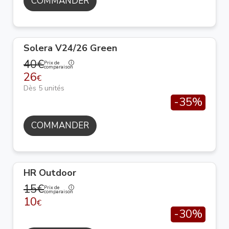
COMMANDER
Solera V24/26 Green
40€
Prix de
comparaison
26
€
Dès 5 unités
-35%
COMMANDER
HR Outdoor
15€
Prix de
comparaison
10
€
-30%