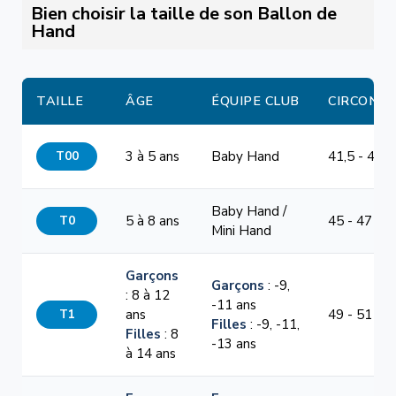
Bien choisir la taille de son Ballon de
Hand
TAILLE
ÂGE
ÉQUIPE CLUB
CIRCONF
T00
3 à 5 ans
Baby Hand
41,5 - 44 
Baby Hand /
T0
5 à 8 ans
45 - 47 cm
Mini Hand
Garçons
Garçons
: -9,
: 8 à 12
-11 ans
T1
ans
49 - 51 cm
Filles
: -9, -11,
Filles
: 8
-13 ans
à 14 ans