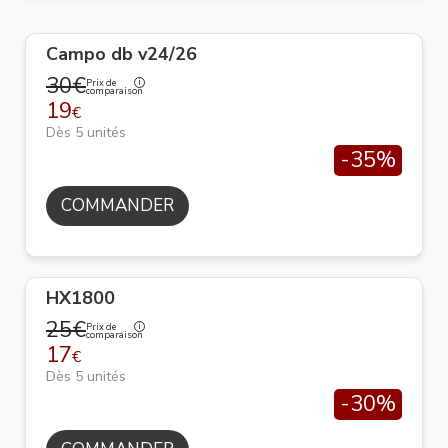
Campo db v24/26
30€
Prix de
comparaison
19
€
Dès 5 unités
-35%
COMMANDER
HX1800
25€
Prix de
comparaison
17
€
Dès 5 unités
-30%