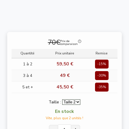
70€
Prix de
comparaison
Quantité
Prix unitaire
Remise
59,50 €
1 à 2
-15%
49 €
3 à 4
-30%
45,50 €
5 et +
-35%
Taille :
En stock
Vite, plus que 2 unités !