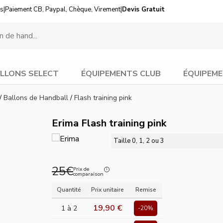
us
|
Paiement CB, Paypal, Chèque, Virement
|
Devis Gratuit
LLONS SELECT
ÉQUIPEMENTS CLUB
ÉQUIPEME
/
Ballons de Handball
/
Flash training pink
Erima Flash training pink
Taille 0, 1, 2 ou 3
25€
Prix de
comparaison
Quantité
Prix unitaire
Remise
19,90 €
1 à 2
-20%