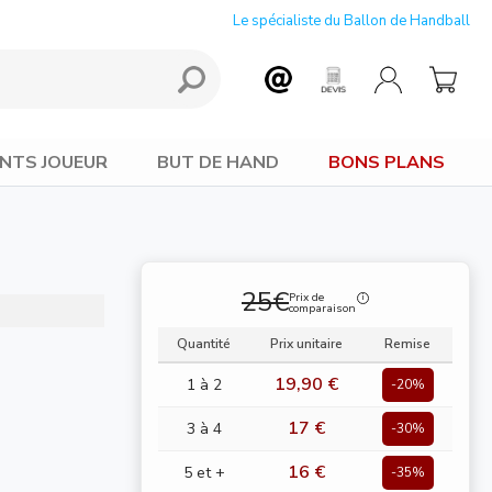
Le spécialiste du Ballon de Handball
NTS JOUEUR
BUT DE HAND
BONS PLANS
25€
Prix de
comparaison
Quantité
Prix unitaire
Remise
19,90 €
1 à 2
-20%
17 €
3 à 4
-30%
16 €
5 et +
-35%