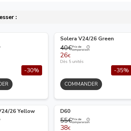
esser :
Solera V24/26 Green
40€
Prix de
n
comparaison
26
€
Dès 5 unités
-30%
-35%
DER
COMMANDER
24/26 Yellow
D60
55€
Prix de
n
comparaison
38
€