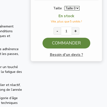
Taille :
En stock
Vite, plus que 5 unités !
raînement
-
+
onditions
ques et
COMMANDER
ne adhérence
t les passes,
Besoin d'un devis ?
er un touché
 la fatigue des
ier et réactif,
ong de l’année
égorie d’âge
 techniques