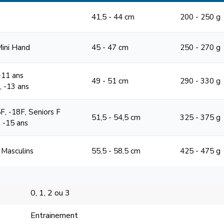
41,5 - 44 cm
200 - 250 g
Mini Hand
45 - 47 cm
250 - 270 g
 -11 ans
49 - 51 cm
290 - 330 g
1, -13 ans
F, -18F, Seniors F
51,5 - 54,5 cm
325 - 375 g
, -15 ans
 Masculins
55,5 - 58,5 cm
425 - 475 g
0, 1, 2 ou 3
Entrainement