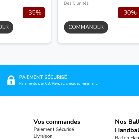
Dès 5 unités
-35%
-30%
DER
COMMANDER
PAIEMENT SÉCURISÉ
Paiements par CB, Paypal, chèques, virement...
Vos commandes
Nos Bal
Paiement Sécurisé
Handbal
Livraison
Ballon Han