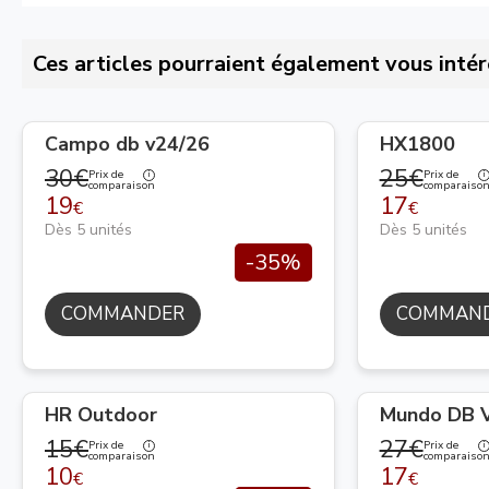
Ces articles pourraient également vous intér
Campo db v24/26
HX1800
30€
25€
Prix de
Prix de
comparaison
comparaiso
19
17
€
€
Dès 5 unités
Dès 5 unités
-35%
COMMANDER
COMMAN
HR Outdoor
Mundo DB V
15€
27€
Prix de
Prix de
comparaison
comparaiso
10
17
€
€