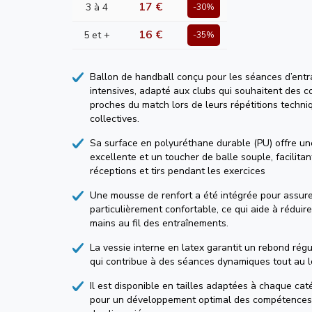
17 €
3 à 4
-30%
16 €
5 et +
-35%
Ballon de handball conçu pour les séances d’ent
intensives, adapté aux clubs qui souhaitent des c
proches du match lors de leurs répétitions techni
collectives.
Sa surface en polyuréthane durable (PU) offre u
excellente et un toucher de balle souple, facilitan
réceptions et tirs pendant les exercices
Une mousse de renfort a été intégrée pour assur
particulièrement confortable, ce qui aide à réduire
mains au fil des entraînements.
La vessie interne en latex garantit un rebond régul
qui contribue à des séances dynamiques tout au l
Il est disponible en tailles adaptées à chaque cat
pour un développement optimal des compétences