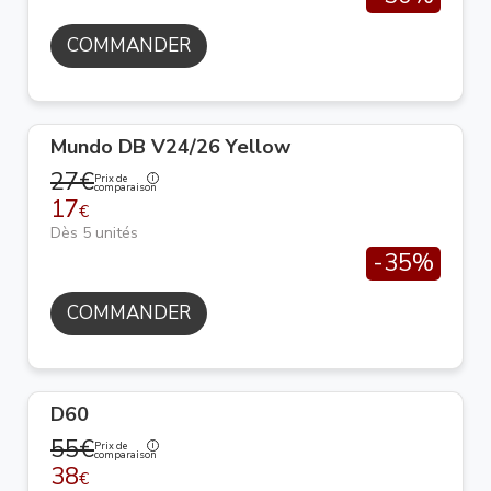
COMMANDER
Mundo DB V24/26 Yellow
27€
Prix de
comparaison
17
€
Dès 5 unités
-35%
COMMANDER
D60
55€
Prix de
comparaison
38
€