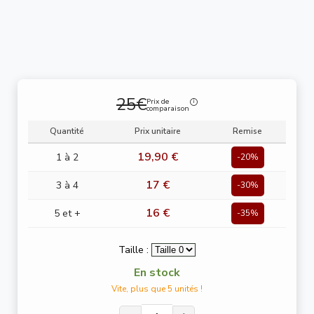
25€
Prix de
comparaison
Quantité
Prix unitaire
Remise
19,90 €
1 à 2
-20%
17 €
3 à 4
-30%
16 €
5 et +
-35%
Taille :
En stock
Vite, plus que 5 unités !