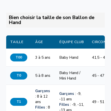
Bien choisir la taille de son Ballon de
Hand
TAILLE
ÂGE
ÉQUIPE CLUB
CIRCONF
T00
3 à 5 ans
Baby Hand
41,5 - 44 
Baby Hand /
T0
5 à 8 ans
45 - 47 cm
Mini Hand
Garçons
Garçons
: -9,
: 8 à 12
-11 ans
T1
ans
49 - 51 cm
Filles
: -9, -11,
Filles
: 8
-13 ans