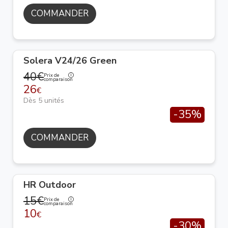
COMMANDER
Solera V24/26 Green
40€
Prix de
comparaison
26
€
Dès 5 unités
-35%
COMMANDER
HR Outdoor
15€
Prix de
comparaison
10
€
-30%