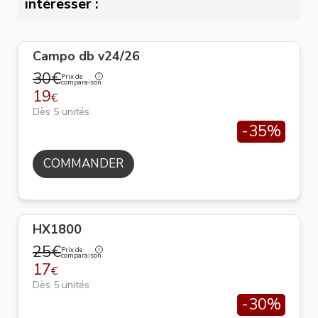
intéresser :
Campo db v24/26
30€
Prix de
comparaison
19
€
Dès 5 unités
-35%
COMMANDER
HX1800
25€
Prix de
comparaison
17
€
Dès 5 unités
-30%