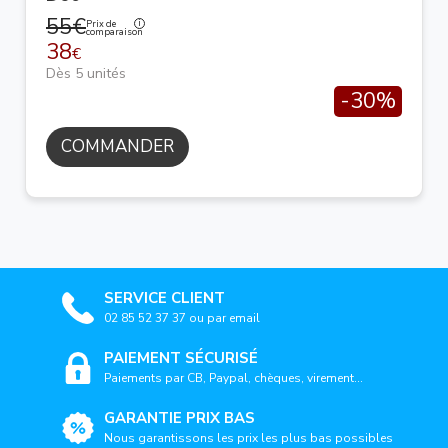
55€
Prix de
comparaison
38
€
Dès 5 unités
-30%
COMMANDER
SERVICE CLIENT
02 85 52 37 37 ou par email
PAIEMENT SÉCURISÉ
Paiements par CB, Paypal, chèques, virement...
GARANTIE PRIX BAS
Nous garantissons les prix les plus bas possibles