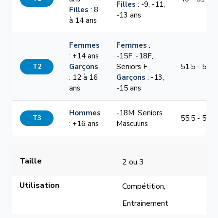
Filles
: -9, -11,
Filles
: 8
-13 ans
à 14 ans
Femmes
Femmes
:
: +14 ans
-15F, -18F,
T2
Garçons
Seniors F
51,5 - 54,5
: 12 à 16
Garçons
: -13,
ans
-15 ans
Hommes
-18M, Seniors
T3
55,5 - 58,5
: +16 ans
Masculins
Taille
2 ou 3
Utilisation
Compétition, 
Entrainement