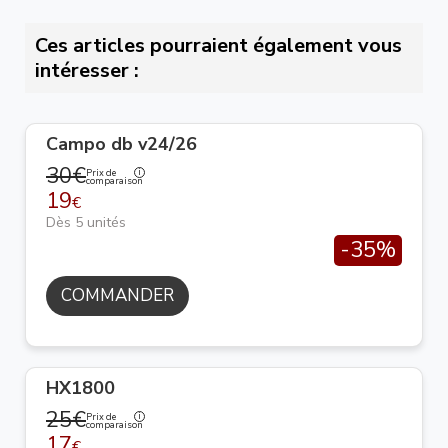
Ces articles pourraient également vous
intéresser :
Campo db v24/26
30€
Prix de
comparaison
19
€
Dès 5 unités
-35%
COMMANDER
HX1800
25€
Prix de
comparaison
17
€