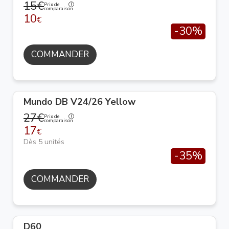
15€
Prix de
comparaison
10
€
-30%
COMMANDER
Mundo DB V24/26 Yellow
27€
Prix de
comparaison
17
€
Dès 5 unités
-35%
COMMANDER
D60