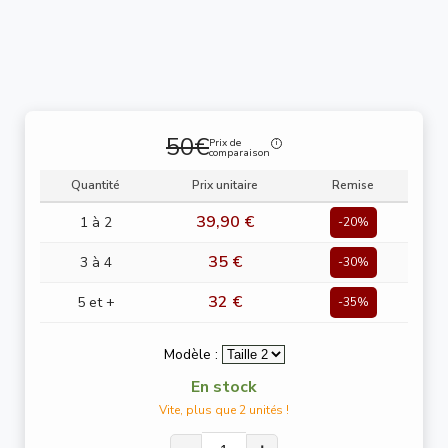
50€
Prix de
comparaison
Quantité
Prix unitaire
Remise
39,90 €
1 à 2
-20%
35 €
3 à 4
-30%
32 €
5 et +
-35%
Modèle :
En stock
Vite, plus que 2 unités !