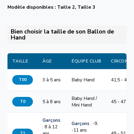
Modèle disponibles : Taille 2, Taille 3
Bien choisir la taille de son Ballon de
Hand
TAILLE
ÂGE
ÉQUIPE CLUB
CIRCONF
T00
3 à 5 ans
Baby Hand
41,5 - 44 
Baby Hand /
T0
5 à 8 ans
45 - 47 cm
Mini Hand
Garçons
Garçons
: -9,
: 8 à 12
-11 ans
T1
ans
49 - 51 cm