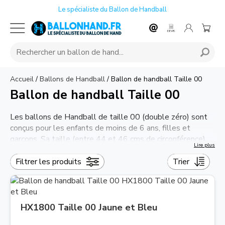
Le spécialiste du Ballon de Handball
Accueil
/
Ballons de Handball
/
Ballon de handball Taille 00
Ballon de handball Taille 00
Les ballons de Handball de taille 00 (double zéro) sont
conçus pour les enfants de moins de 6 ans, filles et
garçons. Sa taille (entre 44 et 46 cms de circonférence),
Lire plus
son poids (entre 180 et 200gr) et sa conception font du
ballon de handball taille 00, le ballon idéal pour découvrir
Filtrer les produits
Trier
la pratique du Handball. Offrez à votre enfant son
premier
ballon de handball
.
HX1800 Taille 00 Jaune et Bleu