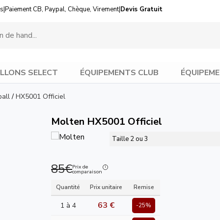
us
|
Paiement CB, Paypal, Chèque, Virement
|
Devis Gratuit
LLONS SELECT
ÉQUIPEMENTS CLUB
ÉQUIPEME
all
/
HX5001 Officiel
Molten HX5001 Officiel
Taille 2 ou 3
85€
Prix de
comparaison
Quantité
Prix unitaire
Remise
63 €
1 à 4
-25%