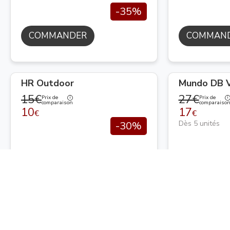
-35%
COMMANDER
COMMAN
HR Outdoor
Mundo DB V
15€
27€
Prix de
Prix de
comparaison
comparaiso
10
17
€
€
Dès 5 unités
-30%
COMMANDER
COMMAN