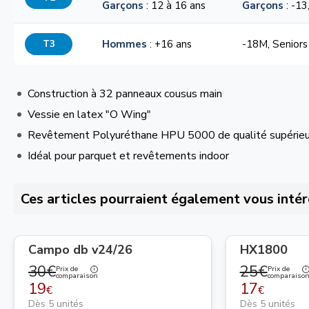
Garçons
: 12 à 16 ans
Garçons
: -13
T3
Hommes
: +16 ans
-18M, Seniors
Construction à 32 panneaux cousus main
Vessie en latex "O Wing"
Revêtement Polyuréthane HPU 5000 de qualité supérie
Idéal pour parquet et revêtements indoor
Ces articles pourraient également vous intér
Campo db v24/26
HX1800
30€
25€
Prix de
Prix de
comparaison
comparaiso
19
17
€
€
Dès 5 unités
Dès 5 unités