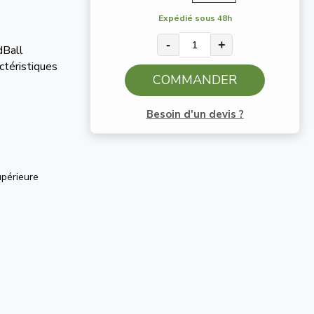
Expédié sous 48h
-
+
dBall
ctéristiques
COMMANDER
Besoin d'un devis ?
périeure