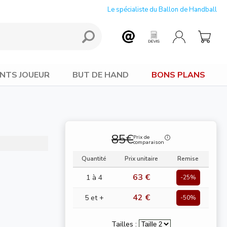
Le spécialiste du Ballon de Handball
NTS JOUEUR
BUT DE HAND
BONS PLANS
85€
Prix de
comparaison
Quantité
Prix unitaire
Remise
63 €
1 à 4
-25%
42 €
5 et +
-50%
Tailles :