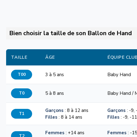
Bien choisir la taille de son Ballon de Hand
TAILLE
ÂGE
ÉQUIPE CLU
T00
3 à 5 ans
Baby Hand
T0
5 à 8 ans
Baby Hand / 
Garçons
: 8 à 12 ans
Garçons
: -9,
T1
Filles
: 8 à 14 ans
Filles
: -9, -1
Femmes
: +14 ans
Femmes
: -15
T2