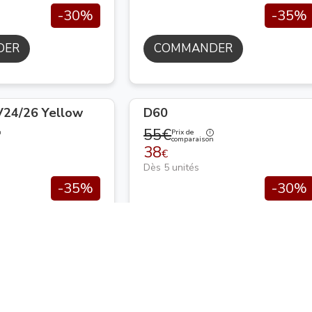
-30%
-35%
DER
COMMANDER
24/26 Yellow
D60
55€
Prix de
n
comparaison
38
€
Dès 5 unités
-35%
-30%
DER
COMMANDER