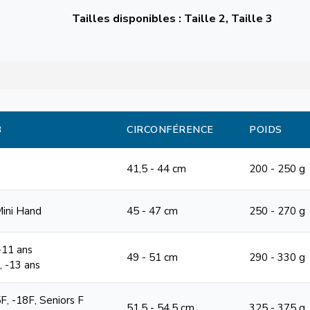
Tailles disponibles : Taille 2, Taille 3
B
CIRCONFÉRENCE
POIDS
41,5 - 44 cm
200 - 250 g
Mini Hand
45 - 47 cm
250 - 270 g
 -11 ans
49 - 51 cm
290 - 330 g
1, -13 ans
F, -18F, Seniors F
51,5 - 54,5 cm
325 - 375 g