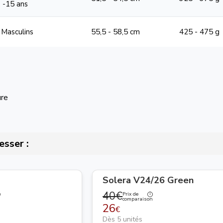
, -15 ans
 Masculins
55,5 - 58,5 cm
425 - 475 g
ure
esser :
Solera V24/26 Green
40€
Prix de
n
comparaison
26
€
Dès 5 unités