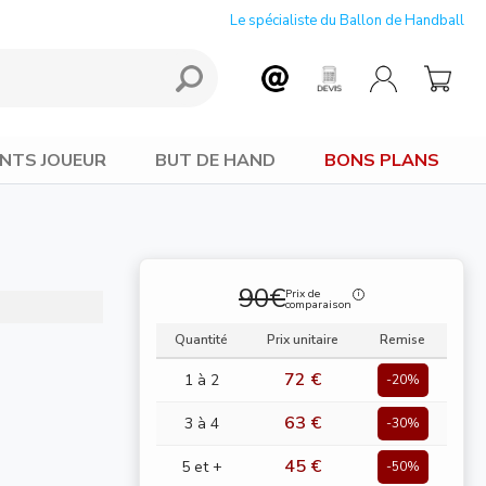
Le spécialiste du Ballon de Handball
NTS JOUEUR
BUT DE HAND
BONS PLANS
90€
Prix de
comparaison
Quantité
Prix unitaire
Remise
72 €
1 à 2
-20%
63 €
3 à 4
-30%
45 €
5 et +
-50%