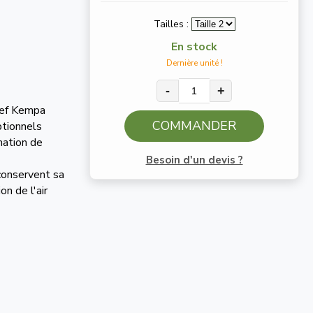
Tailles :
En stock
Dernière unité !
-
+
ief Kempa
COMMANDER
ptionnels
nation de
Besoin d'un devis ?
 conservent sa
on de l'air