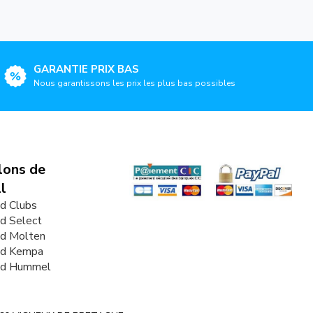
GARANTIE PRIX BAS
Nous garantissons les prix les plus bas possibles
lons de
l
d Clubs
d Select
nd Molten
nd Kempa
nd Hummel