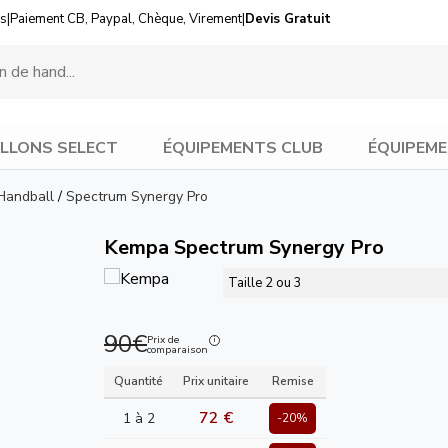
us
|
Paiement CB, Paypal, Chèque, Virement
|
Devis Gratuit
LLONS SELECT
ÉQUIPEMENTS CLUB
ÉQUIPEME
Handball
/
Spectrum Synergy Pro
Kempa Spectrum Synergy Pro
Taille 2 ou 3
90€
Prix de
comparaison
Quantité
Prix unitaire
Remise
72 €
1 à 2
-20%