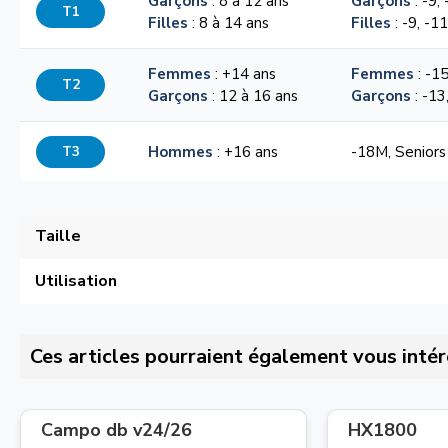
Garçons
: 8 à 12 ans
Garçons
: -9,
T1
Filles
: 8 à 14 ans
Filles
: -9, -1
Femmes
: +14 ans
Femmes
: -15
T2
Garçons
: 12 à 16 ans
Garçons
: -13
T3
Hommes
: +16 ans
-18M, Seniors
Taille
Utilisation
Ces articles pourraient également vous intér
Campo db v24/26
HX1800