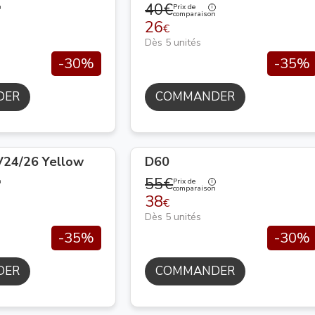
40€
Prix de
n
comparaison
26
€
Dès 5 unités
-30%
-35%
DER
COMMANDER
24/26 Yellow
D60
55€
Prix de
n
comparaison
38
€
Dès 5 unités
-35%
-30%
DER
COMMANDER