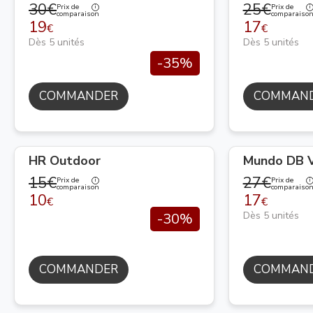
30€
25€
Prix de
Prix de
comparaison
comparaiso
19
17
€
€
Dès 5 unités
Dès 5 unités
-35%
COMMANDER
COMMAN
HR Outdoor
Mundo DB V
15€
27€
Prix de
Prix de
comparaison
comparaiso
10
17
€
€
Dès 5 unités
-30%
COMMANDER
COMMAN