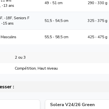
 -11 ans
49 - 51 cm
290 - 330 g
1, -13 ans
F, -18F, Seniors F
51,5 - 54,5 cm
325 - 375 g
, -15 ans
 Masculins
55,5 - 58,5 cm
425 - 475 g
2 ou 3
Compétition, Haut niveau
esser :
Solera V24/26 Green