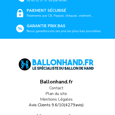
02 85 52 37 37 ou par email
PAIEMENT SÉCURISÉ
Paiements par CB, Paypal, chèques, virement...
GARANTIE PRIX BAS
Nous garantissons les prix les plus bas possibles
Ballonhand.fr
Contact
Plan du site
Mentions Légales
Avis Clients
9.6
/
10
(
4279
avis)