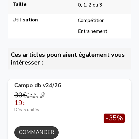
Taille
0, 1, 2 ou 3
Utilisation
Compétition, 
Entrainement
Ces articles pourraient également vous
intéresser :
Campo db v24/26
30€
Prix de
comparaison
19
€
Dès 5 unités
-35%
COMMANDER