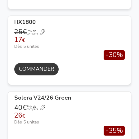
HX1800
25€
Prix de
comparaison
17
€
Dès 5 unités
-30%
COMMANDER
Solera V24/26 Green
40€
Prix de
comparaison
26
€
Dès 5 unités
-35%