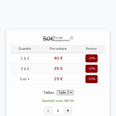
50€
Prix de
comparaison
Quantité
Prix unitaire
Remise
40 €
1 à 2
-20%
35 €
3 à 4
-30%
25 €
5 et +
-50%
Tailles :
Expédié sous 48/72h
-
+