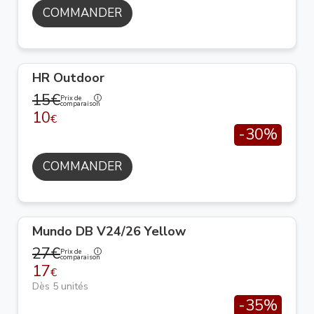
COMMANDER
HR Outdoor
15€
Prix de
comparaison
10
€
-30%
COMMANDER
Mundo DB V24/26 Yellow
27€
Prix de
comparaison
17
€
Dès 5 unités
-35%