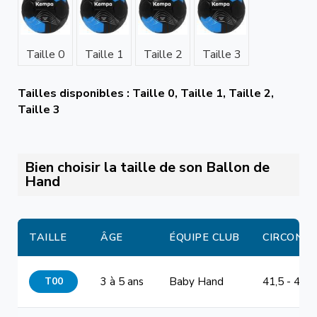
Taille 0
Taille 1
Taille 2
Taille 3
Tailles disponibles : Taille 0, Taille 1, Taille 2,
Taille 3
Bien choisir la taille de son Ballon de
Hand
TAILLE
ÂGE
ÉQUIPE CLUB
CIRCONF
T00
3 à 5 ans
Baby Hand
41,5 - 44 