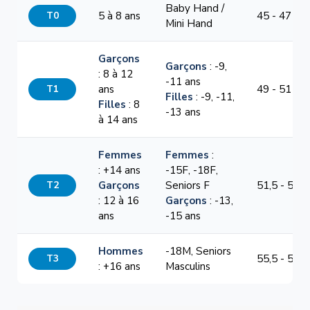
Baby Hand /
T0
5 à 8 ans
45 - 47 cm
Mini Hand
Garçons
Garçons
: -9,
: 8 à 12
-11 ans
T1
ans
49 - 51 cm
Filles
: -9, -11,
Filles
: 8
-13 ans
à 14 ans
Femmes
Femmes
:
: +14 ans
-15F, -18F,
T2
Garçons
Seniors F
51,5 - 54,5
: 12 à 16
Garçons
: -13,
ans
-15 ans
Hommes
-18M, Seniors
T3
55,5 - 58,5
: +16 ans
Masculins