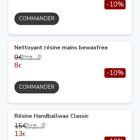
-10%
COMMANDER
Nettoyant résine mains bewaxfree
9€
Prix de
comparaison
8
€
-10%
COMMANDER
Résine Handballwax Classic
15€
Prix de
comparaison
13
€