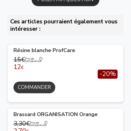
Ces articles pourraient également vous
intéresser :
Résine blanche ProfCare
15€
Prix de
comparaison
12
€
-20%
COMMANDER
Brassard ORGANISATION Orange
3,30€
Prix de
comparaison