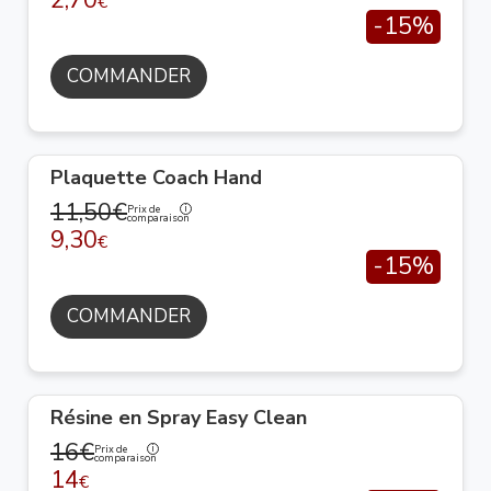
2,70
€
-15%
COMMANDER
Plaquette Coach Hand
11,50€
Prix de
comparaison
9,30
€
-15%
COMMANDER
Résine en Spray Easy Clean
16€
Prix de
comparaison
14
€