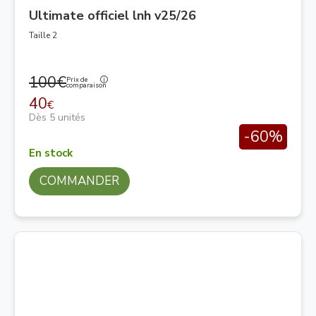
Ultimate officiel lnh v25/26
Taille 2
100€
Prix de
comparaison
40
€
Dès 5 unités
-60%
En stock
COMMANDER