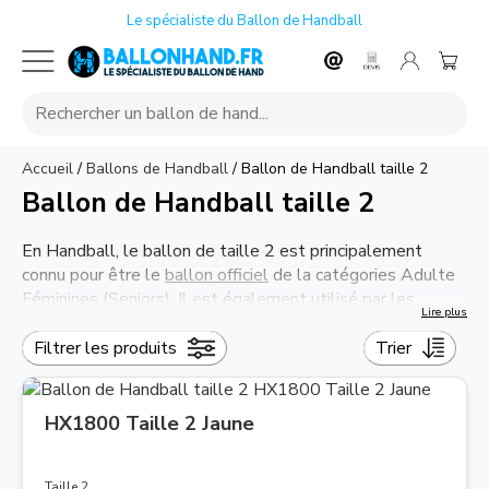
Le spécialiste du Ballon de Handball
Accueil
/
Ballons de Handball
/
Ballon de Handball taille 2
Ballon de Handball taille 2
En Handball, le ballon de taille 2 est principalement
connu pour être le
ballon officiel
de la catégories Adulte
Féminines (Seniors). Il est également utilisé par les
Lire plus
Garçons de 14 et 15 ans. La circonférence d'un ballon de
Handball Taille 2 est de 54/56 cm et pèse entren325 et
Filtrer les produits
Trier
375 gr.
HX1800 Taille 2 Jaune
Taille 2