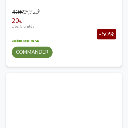
40€
Prix de
comparaison
20
€
Dès 5 unités
-50%
Expédié sous 48/72h
COMMANDER